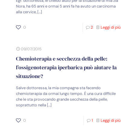
Egr. dottoressa, le chiedo aiuto per la situazione di mia zia
Nora, ha 65 anni e ormai 5 anni fa ha avuto un carcinoma
alla cervice,
[…]
0
2
Leggi di più
09/07/2015
Chemioterapia e secchezza della pelle:
l’ossigenoterapia iperbarica può aiutare la
situazione?
Salve dottoressa, la mia compagna sta facendo
chemioterapia da ormai lungo tempo. È una cura difficile
che le sta provocando grande secchezza della pelle,
soprattutto nella
[…]
0
1
Leggi di più