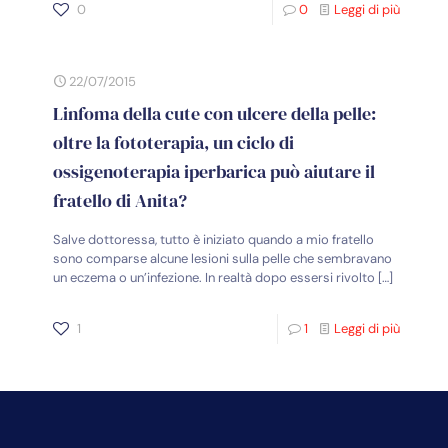
0
0
Leggi di più
22/07/2015
Linfoma della cute con ulcere della pelle:
oltre la fototerapia, un ciclo di
ossigenoterapia iperbarica può aiutare il
fratello di Anita?
Salve dottoressa, tutto è iniziato quando a mio fratello
sono comparse alcune lesioni sulla pelle che sembravano
un eczema o un’infezione. In realtà dopo essersi rivolto
[…]
1
1
Leggi di più