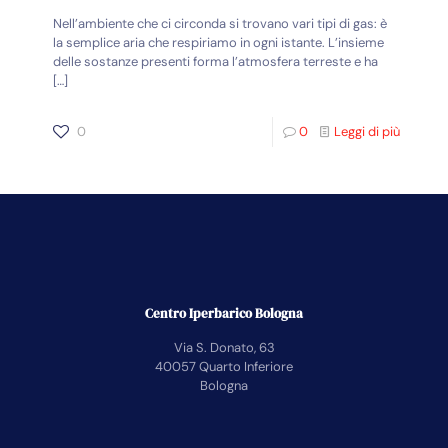
Nell’ambiente che ci circonda si trovano vari tipi di gas: è
la semplice aria che respiriamo in ogni istante. L’insieme
delle sostanze presenti forma l’atmosfera terreste e ha
[…]
0
0
Leggi di più
Centro Iperbarico Bologna
Via S. Donato, 63
40057 Quarto Inferiore
Bologna