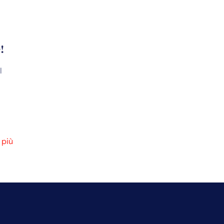
!
l
 più