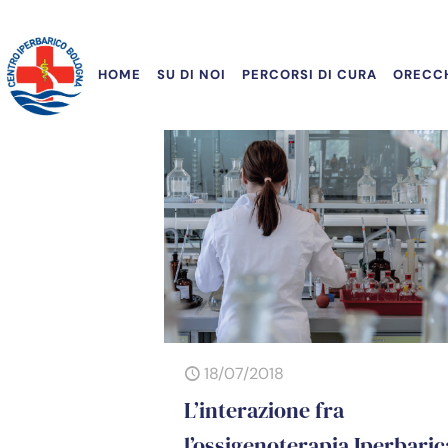
HOME
SU DI NOI
PERCORSI DI CURA
ORECCH
18/07/2018
L’interazione fra
l’ossigenoterapia Iperbaric