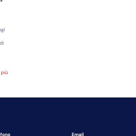
ogi
di
 più
efono
Email