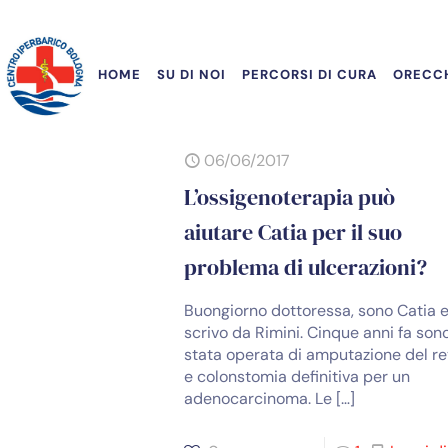
HOME
SU DI NOI
PERCORSI DI CURA
ORECCH
06/06/2017
L’ossigenoterapia può
aiutare Catia per il suo
problema di ulcerazioni?
Buongiorno dottoressa, sono Catia e
scrivo da Rimini. Cinque anni fa son
stata operata di amputazione del re
e colonstomia definitiva per un
adenocarcinoma. Le
[…]