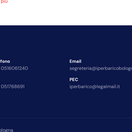
 più
efono
Email
 0516061240
segreteria@iperbaricobologn
PEC
 051768691
iperbarico@legalmail.it
ologna