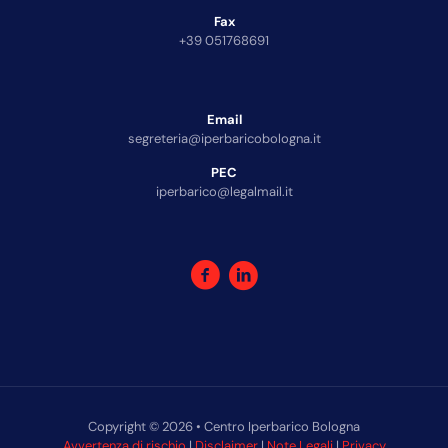
Fax
+39 051768691
Email
segreteria@iperbaricobologna.it
PEC
iperbarico@legalmail.it
Copyright © 2026 • Centro Iperbarico Bologna
Avvertenza di rischio
|
Disclaimer
|
Note Legali
|
Privacy