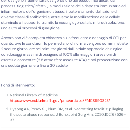
dell’ossigeno, l’ aumentata ossigenazione dei tessuti mortificati dai
processi flogistico/infettivi, la modulazione della risposta immunitaria ed
infiammatoria dell’organismo stesso, il potenziamento dell’azione di
diverse classi di antibiotici e, attraverso la mobilizzazione delle cellule
staminale e il supporto tramite la neoangiogenesi alla microcircolazione,
uno aiuto ai processi di guarigione.
Ancora non vi è completa chiarezza sulla frequenza e dosaggio di OTI, per
quanto, ove le condizioni lo permettano, di norma vengono somministrate
2 sedute giornaliere nei primi tre giorni dall’iniziale approccio chirurgico
con dosaggi massimi di ossigeno al 100% alle maggiori pressioni di
esercizio consentite (2.8 atmosfere assolute ATA) e poi prosecuzione con
una seduta giornaliera fino a 30 sedute.
Fonti di riferimento:
National Library of Medicine,
https://www.ncbi.nlm.nih.gov/pmc/articles/PMC8590823/
Hysong AA, Posey SL, Blum DM, et al. Necrotizing fasciitis: pillaging
the acute phase response. J Bone Joint Surg Am. 2020;102(6):526–
37