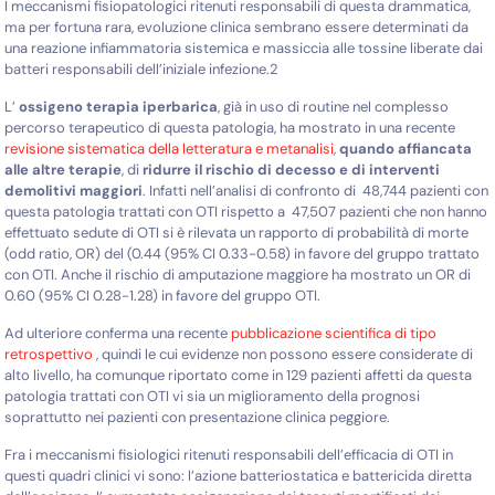
I meccanismi fisiopatologici ritenuti responsabili di questa drammatica,
ma per fortuna rara, evoluzione clinica sembrano essere determinati da
una reazione infiammatoria sistemica e massiccia alle tossine liberate dai
batteri responsabili dell’iniziale infezione.
2
L’
ossigeno terapia iperbarica
, già in uso di routine nel complesso
percorso terapeutico di questa patologia, ha mostrato in una recente
revisione sistematica della letteratura e metanalisi
,
quando affiancata
alle altre terapie
, di
ridurre il rischio di decesso e di interventi
demolitivi maggior
i
. Infatti nell’analisi di confronto di
48,744 pazienti con
questa patologia trattati con OTI rispetto a 47,507 pazienti che non hanno
effettuato sedute di OTI si è rilevata un rapporto di probabilità di morte
(odd ratio, OR) del (0.44 (95% CI 0.33-0.58) in favore del gruppo trattato
con OTI. Anche il rischio di amputazione maggiore ha mostrato un OR di
0.60 (95% CI 0.28-1.28) in favore del gruppo OTI.
Ad ulteriore conferma una recente
pubblicazione scientifica di tipo
retrospettivo
, quindi le cui evidenze non possono essere considerate di
alto livello, ha comunque riportato come in 129 pazienti affetti da questa
patologia trattati con OTI vi sia un miglioramento della prognosi
soprattutto nei pazienti con presentazione clinica peggiore.
Fra i meccanismi fisiologici ritenuti responsabili dell’efficacia di OTI in
questi quadri clinici vi sono: l’azione batteriostatica e battericida diretta