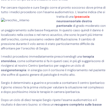
Per cercare risposte e cure Sergio corre al pronto soccorso dove prima di
tutto i medici procedono con l’esame audiometrico.
L’esame indica che si
tratta di una
ipoacusia
neurosensoriale destra
pantonale
di grado moderato con
un peggioramento sulle basse frequenze. In questo caso quindi il danno è
localizzato nella coclea o nel nervo acustico, che sono le parti più interne
dell’orecchio, come possiamo vedere dall’illustrazione. Il cambio di
pressione durante il volo aereo è stato particolarmente difficile da
affrontare per l’orecchio di Sergio.
I medici procedono immediatamente prescrivendogli una
terapia
steroidea
, come solitamente si fa in questi casi, in più gli suggeriscono di
rivolgersi al nostro Centro Iperbarico per seguire un ciclo di
ossigenoterapia
: in sinergia con il cortisone il miglioramento nel paziente
che soffre di questo genere di patologie è molto alto.
Sergio è determinato a guarire e procede a contattare il centro Iperbarico:
il giorno stesso fa la prima visita per valutare la situazione nel complesso
e dopo pochissimo inizia le terapie in camera iperbarica.
Dopo un ciclo di dieci terapie Sergio ripete l’esame audiometrico e il
risultato è davvero buono: si rileva un
recupero completo sulle basse