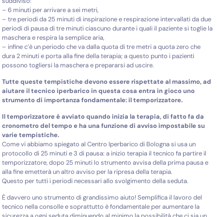
suddiviso:
– 6 minuti per arrivare a sei metri,
– tre periodi da 25 minuti di inspirazione e respirazione intervallati da due
periodi di pausa di tre minuti ciascuno durante i quali il paziente si toglie la
maschera e respira la semplice aria,
– infine c’è un periodo che va dalla quota di tre metri a quota zero che
dura 2 minuti e porta alla fine della terapia; a questo punto i pazienti
possono togliersi la maschera e prepararsi ad uscire.
Tutte queste tempistiche devono essere rispettate al massimo, ad
aiutare il tecnico iperbarico in questa cosa entra in gioco uno
strumento di importanza fondamentale: il temporizzatore.
Il temporizzatore è avviato quando inizia la terapia, di fatto fa da
cronometro del tempo e ha una funzione di avviso impostabile su
varie tempistiche.
Come vi abbiamo spiegato al Centro Iperbarico di Bologna si usa un
protocollo di 25 minuti e 3 di pausa: a inizio terapia il tecnico fa partire il
temporizzatore, dopo 25 minuti lo strumento avvisa della prima pausa e
alla fine emetterà un altro avviso per la ripresa della terapia.
Questo per tutti i periodi necessari allo svolgimento della seduta.
È davvero uno strumento di grandissimo aiuto! Semplifica il lavoro del
tecnico nella consolle e soprattutto è fondamentale per aumentare la
sicurezza a ogni seduta diminuendo al minimo la possibilità che ci sia un