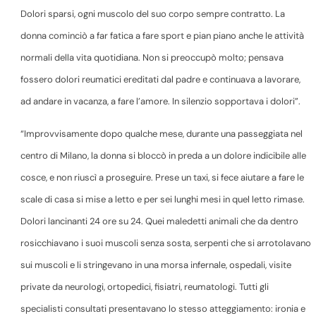
Dolori sparsi, ogni muscolo del suo corpo sempre contratto. La
donna cominciò a far fatica a fare sport e pian piano anche le attività
normali della vita quotidiana. Non si preoccupò molto; pensava
fossero dolori reumatici ereditati dal padre e continuava a lavorare,
ad andare in vacanza, a fare l’amore. In silenzio sopportava i dolori”.
“Improvvisamente dopo qualche mese, durante una passeggiata nel
centro di Milano, la donna si bloccò in preda a un dolore indicibile alle
cosce, e non riuscì a proseguire. Prese un taxi, si fece aiutare a fare le
scale di casa si mise a letto e per sei lunghi mesi in quel letto rimase.
Dolori lancinanti 24 ore su 24. Quei maledetti animali che da dentro
rosicchiavano i suoi muscoli senza sosta, serpenti che si arrotolavano
sui muscoli e li stringevano in una morsa infernale, ospedali, visite
private da neurologi, ortopedici, fisiatri, reumatologi. Tutti gli
specialisti consultati presentavano lo stesso atteggiamento: ironia e