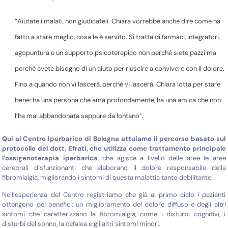
“Aiutate i malati, non giudicateli. Chiara vorrebbe anche dire come ha
fatto a stare meglio, cosa le è servito. Si tratta di farmaci, integratori,
agopuntura e un supporto psicoterapico non perché siete pazzi ma
perché avete bisogno di un aiuto per riuscire a convivere con il dolore.
Fino a quando non vi lascerà, perché vi lascerà. Chiara lotta per stare
bene: ha una persona che ama profondamente, ha una amica che non
l’ha mai abbandonata seppure da lontano”.
Qui al Centro Iperbarico di Bologna attuiamo il percorso basato sul
protocollo del dott. Efrati, che utilizza come trattamento principale
l’ossigenoterapia iperbarica
, che agisce a livello delle aree le aree
cerebrali disfunzionanti che elaborano il dolore responsabile della
fibromialgia, migliorando i sintomi di questa malattia tanto debilitante.
Nell’esperienza del Centro registriamo che già al primo ciclo i pazienti
ottengono dei benefici: un miglioramento del dolore diffuso e degli altri
sintomi che caratterizzano la fibromialgia, come i disturbi cognitivi, i
disturbi del sonno, la cefalea e gli altri sintomi minori.