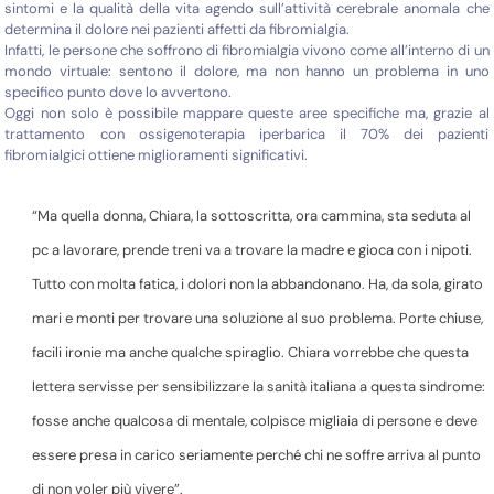
sintomi e la qualità della vita agendo sull’attività cerebrale anomala che
determina il dolore nei pazienti affetti da fibromialgia.
Infatti, le persone che soffrono di fibromialgia vivono come all’interno di un
mondo virtuale: sentono il dolore, ma non hanno un problema in uno
specifico punto dove lo avvertono.
Oggi non solo è possibile mappare queste aree specifiche ma, grazie al
trattamento con ossigenoterapia iperbarica il 70% dei pazienti
fibromialgici ottiene miglioramenti significativi.
“Ma quella donna, Chiara, la sottoscritta, ora cammina, sta seduta al
pc a lavorare, prende treni va a trovare la madre e gioca con i nipoti.
Tutto con molta fatica, i dolori non la abbandonano. Ha, da sola, girato
mari e monti per trovare una soluzione al suo problema. Porte chiuse,
facili ironie ma anche qualche spiraglio. Chiara vorrebbe che questa
lettera servisse per sensibilizzare la sanità italiana a questa sindrome:
fosse anche qualcosa di mentale, colpisce migliaia di persone e deve
essere presa in carico seriamente perché chi ne soffre arriva al punto
di non voler più vivere”.