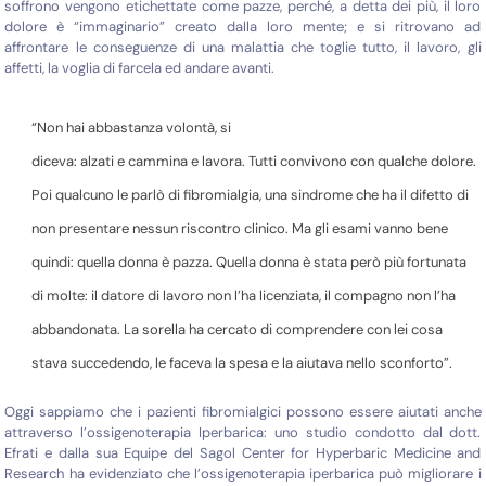
soffrono vengono etichettate come pazze, perché, a detta dei più, il loro
dolore è “immaginario” creato dalla loro mente; e si ritrovano ad
affrontare le conseguenze di una malattia che toglie tutto, il lavoro, gli
affetti, la voglia di farcela ed andare avanti.
“Non hai abbastanza volontà, si
diceva: alzati e cammina e lavora. Tutti convivono con qualche dolore.
Poi qualcuno le parlò di fibromialgia, una sindrome che ha il difetto di
non presentare nessun riscontro clinico. Ma gli esami vanno bene
quindi: quella donna è pazza. Quella donna è stata però più fortunata
di molte: il datore di lavoro non l’ha licenziata, il compagno non l’ha
abbandonata. La sorella ha cercato di comprendere con lei cosa
stava succedendo, le faceva la spesa e la aiutava nello sconforto”.
Oggi sappiamo che i pazienti fibromialgici possono essere aiutati anche
attraverso l’ossigenoterapia Iperbarica: uno studio condotto dal dott.
Efrati e dalla sua Equipe del Sagol Center for Hyperbaric Medicine and
Research ha evidenziato che l’ossigenoterapia iperbarica può migliorare i