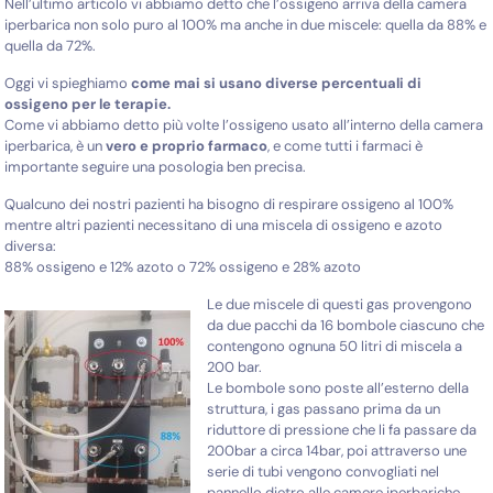
Nell’ultimo articolo vi abbiamo detto che l’ossigeno arriva della camera
iperbarica non solo puro al 100% ma anche in due miscele: quella da 88% e
quella da 72%.
Oggi vi spieghiamo
come mai si usano diverse percentuali di
ossigeno per le terapie.
Come vi abbiamo detto più volte l’ossigeno usato all’interno della camera
iperbarica, è un
vero e proprio farmaco
, e come tutti i farmaci è
importante seguire una posologia ben precisa.
Qualcuno dei nostri pazienti ha bisogno di respirare ossigeno al 100%
mentre altri pazienti necessitano di una miscela di ossigeno e azoto
diversa:
88% ossigeno e 12% azoto o 72% ossigeno e 28% azoto
Le due miscele di questi gas provengono
da due pacchi da 16 bombole ciascuno che
contengono ognuna 50 litri di miscela a
200 bar.
Le bombole sono poste all’esterno della
struttura, i gas passano prima da un
riduttore di pressione che li fa passare da
200bar a circa 14bar, poi attraverso une
serie di tubi vengono convogliati nel
pannello dietro alle camere iperbariche.