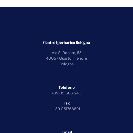
Centro Iperbarico Bologna
Via S. Donato, 63
40057 Quarto Inferiore
Bologna
Telefono
+39 0516061240
Fax
+39 051768691
Email