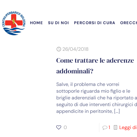
HOME
SU DI NOI
PERCORSI DI CURA
ORECCH
26/04/2018
Come trattare le aderenze
addominali?
Salve, il problema che vorrei
sottoporle riguarda mio figlio e le
briglie aderenziali che ha riportato 
seguito di due interventi chirurgici d
appendicite in peritonite,
[…]
0
1
Leggi di