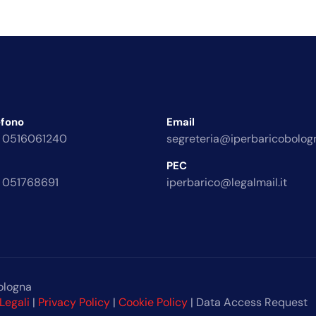
efono
Email
 0516061240
segreteria@iperbaricobologn
PEC
 051768691
iperbarico@legalmail.it
ologna
Legali
|
Privacy Policy
|
Cookie Policy
| Data Access Request