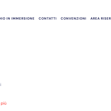
IO IN IMMERSIONE
CONTATTI
CONVENZIONI
AREA RISE
a
i
 più