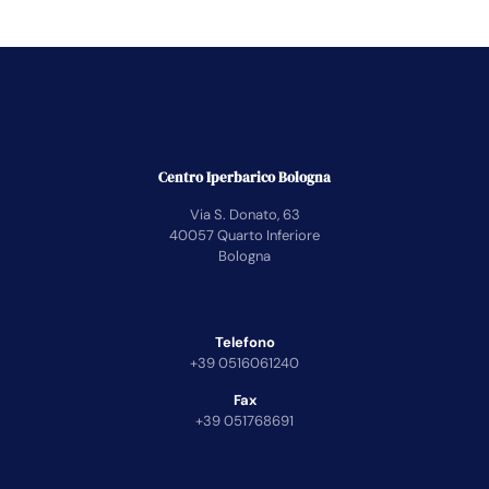
Centro Iperbarico Bologna
Via S. Donato, 63
40057 Quarto Inferiore
Bologna
Telefono
+39 0516061240
Fax
+39 051768691