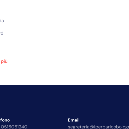
da
rdi
 più
efono
Email
 0516061240
segreteria@iperbaricobologn