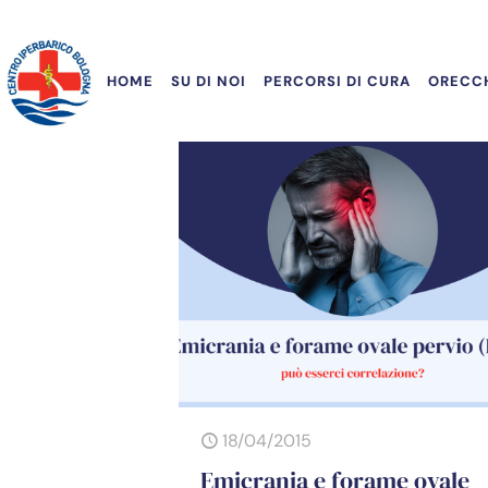
HOME
SU DI NOI
PERCORSI DI CURA
ORECCH
18/04/2015
Emicrania e forame ovale