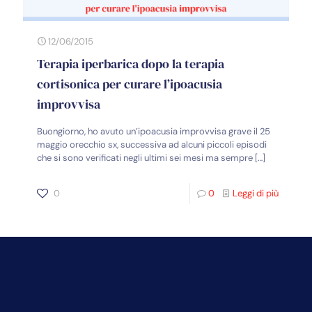
12/06/2015
Terapia iperbarica dopo la terapia
cortisonica per curare l’ipoacusia
improvvisa
Buongiorno, ho avuto un’ipoacusia improvvisa grave il 25
maggio orecchio sx, successiva ad alcuni piccoli episodi
che si sono verificati negli ultimi sei mesi ma sempre
[…]
0
0
Leggi di più