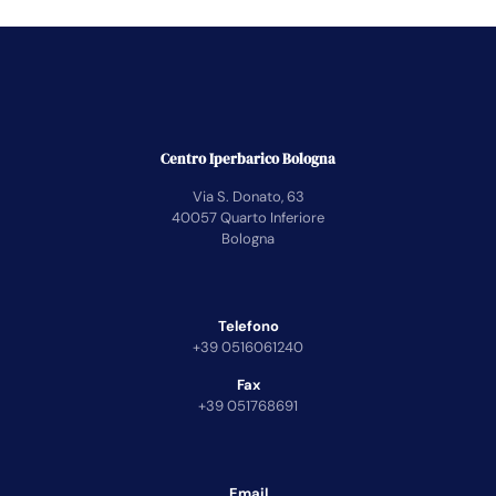
Centro Iperbarico Bologna
Via S. Donato, 63
40057 Quarto Inferiore
Bologna
Telefono
+39 0516061240
Fax
+39 051768691
Email