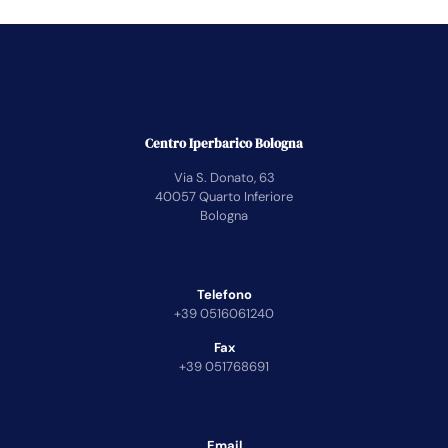
Centro Iperbarico Bologna
Via S. Donato, 63
40057 Quarto Inferiore
Bologna
Telefono
+39 0516061240
Fax
+39 051768691
Email