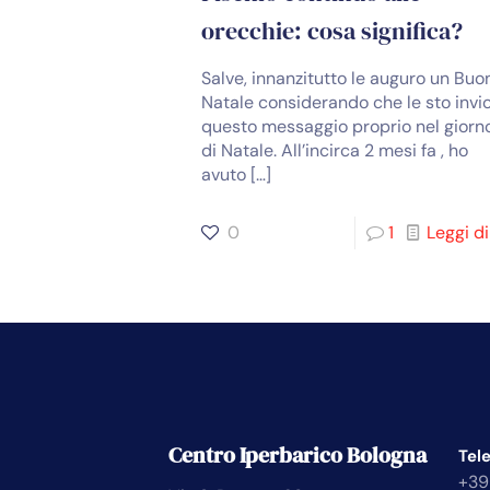
orecchie: cosa significa?
Salve, innanzitutto le auguro un Buo
Natale considerando che le sto invi
questo messaggio proprio nel giorn
di Natale. All’incirca 2 mesi fa , ho
avuto
[…]
0
1
Leggi di
Centro Iperbarico Bologna
Tel
+39