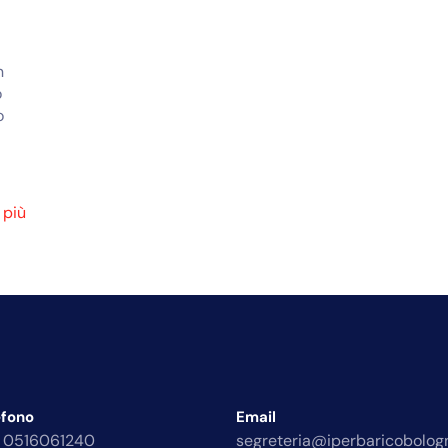
n
o
o
 più
efono
Email
 0516061240
segreteria@iperbaricobologn