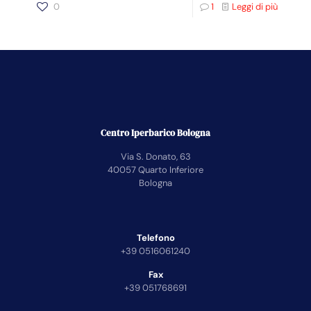
0
1
Leggi di più
Centro Iperbarico Bologna
Via S. Donato, 63
40057 Quarto Inferiore
Bologna
Telefono
+39 0516061240
Fax
+39 051768691