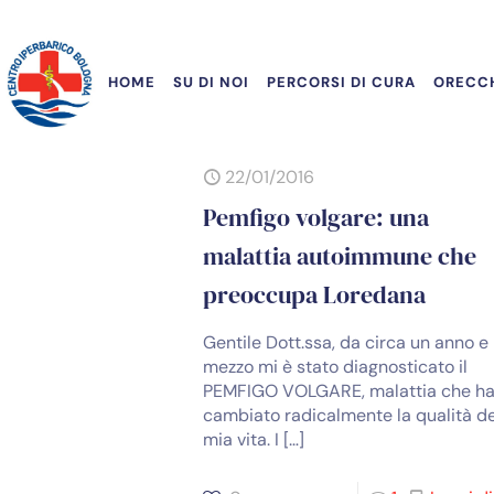
HOME
SU DI NOI
PERCORSI DI CURA
ORECCH
22/01/2016
Pemfigo volgare: una
malattia autoimmune che
preoccupa Loredana
Gentile Dott.ssa, da circa un anno e
mezzo mi è stato diagnosticato il
PEMFIGO VOLGARE, malattia che h
cambiato radicalmente la qualità de
mia vita. I
[…]