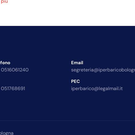
 più
efono
Email
 0516061240
segreteria@iperbaricobologn
PEC
 051768691
iperbarico@legalmail.it
ologna