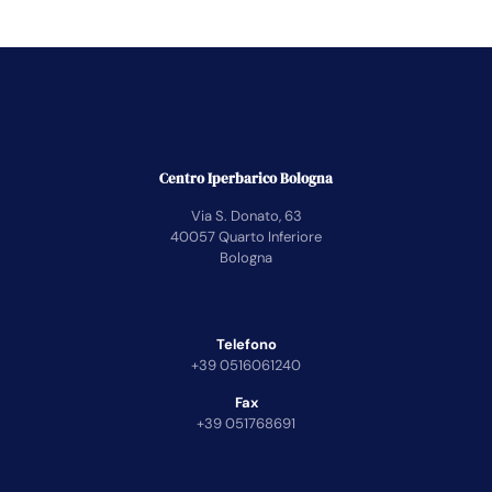
Centro Iperbarico Bologna
Via S. Donato, 63
40057 Quarto Inferiore
Bologna
Telefono
+39 0516061240
Fax
+39 051768691