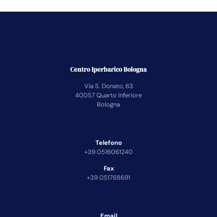
Centro Iperbarico Bologna
Via S. Donato, 63
40057 Quarto Inferiore
Bologna
Telefono
+39 0516061240
Fax
+39 051768691
Email