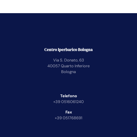
Centro Iperbarico Bologna
Via S. Donato, 63
40057 Quarto Inferiore
Bologna
Telefono
+39 0516061240
Fax
+39 051768691