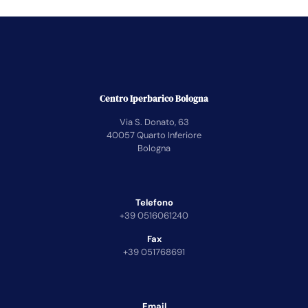
Centro Iperbarico Bologna
Via S. Donato, 63
40057 Quarto Inferiore
Bologna
Telefono
+39 0516061240
Fax
+39 051768691
Email