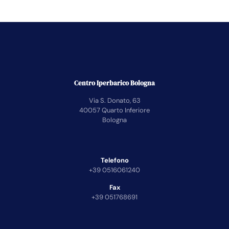
Centro Iperbarico Bologna
Via S. Donato, 63
40057 Quarto Inferiore
Bologna
Telefono
+39 0516061240
Fax
+39 051768691