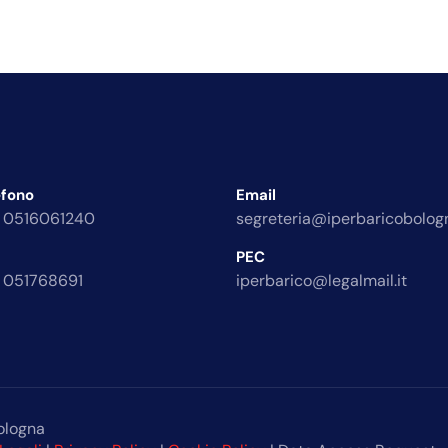
efono
Email
 0516061240
segreteria@iperbaricobologn
PEC
 051768691
iperbarico@legalmail.it
ologna