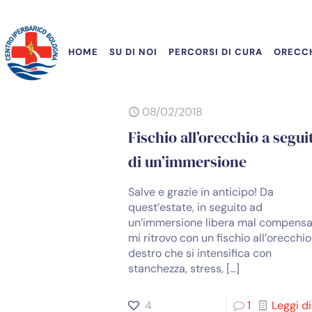
HOME
SU DI NOI
PERCORSI DI CURA
ORECCH
08/02/2018
Fischio all’orecchio a segui
di un’immersione
Salve e grazie in anticipo! Da
quest’estate, in seguito ad
un’immersione libera mal compensa
mi ritrovo con un fischio all’orecchio
destro che si intensifica con
stanchezza, stress,
[…]
4
1
Leggi di