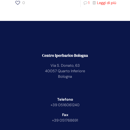
0
1
Leggi di più
Centro Iperbarico Bologna
Via S. Donato, 63
40057 Quarto Inferiore
Bologna
Telefono
+39 0516061240
Fax
+39 051768691