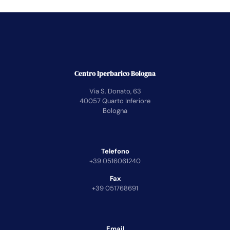
Centro Iperbarico Bologna
Via S. Donato, 63
40057 Quarto Inferiore
Bologna
Telefono
+39 0516061240
Fax
+39 051768691
Email