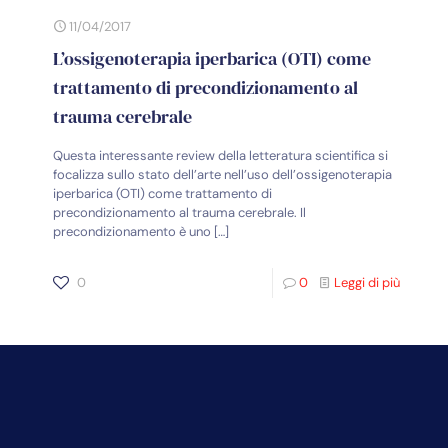
11/04/2017
L’ossigenoterapia iperbarica (OTI) come
trattamento di precondizionamento al
trauma cerebrale
Questa interessante review della letteratura scientifica si
focalizza sullo stato dell’arte nell’uso dell’ossigenoterapia
iperbarica (OTI) come trattamento di
precondizionamento al trauma cerebrale. Il
precondizionamento è uno
[…]
0
0
Leggi di più